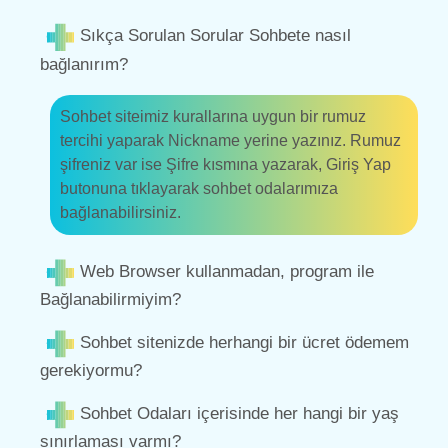
Sıkça Sorulan Sorular Sohbete nasıl
bağlanırım?
Sohbet siteimiz kurallarına uygun bir rumuz
tercihi yaparak Nickname yerine yazınız. Rumuz
şifreniz var ise Şifre kısmına yazarak, Giriş Yap
butonuna tıklayarak sohbet odalarımıza
bağlanabilirsiniz.
Web Browser kullanmadan, program ile
Bağlanabilirmiyim?
Sohbet sitenizde herhangi bir ücret ödemem
gerekiyormu?
Sohbet Odaları içerisinde her hangi bir yaş
sınırlaması varmı?