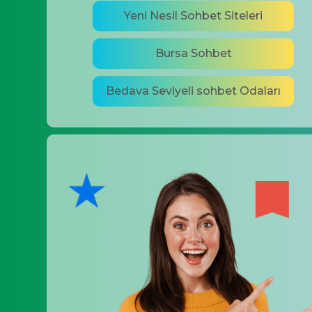
Yeni Nesil Sohbet Siteleri
Bursa Sohbet
Bedava Seviyeli sohbet Odaları