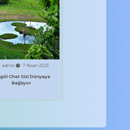
admin
7 Nisan 2023
göl Chat Sizi Dünyaya
Bağlıyor