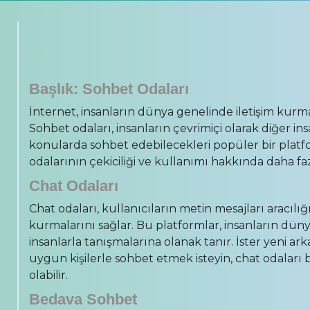
Başlık: Sohbet Odaları
İnternet, insanların dünya genelinde iletişim kurmal
Sohbet odaları, insanların çevrimiçi olarak diğer insa
konularda sohbet edebilecekleri popüler bir platf
odalarının çekiciliği ve kullanımı hakkında daha faz
Chat Odaları
Chat odaları, kullanıcıların metin mesajları aracılığıy
kurmalarını sağlar. Bu platformlar, insanların düny
insanlarla tanışmalarına olanak tanır. İster yeni ark
uygun kişilerle sohbet etmek isteyin, chat odalar
olabilir.
Bedava Sohbet