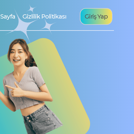
Sayfa
Gizlilik Politikası
Giriş Yap