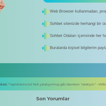
Web Browser kullanmadan, prog
Sohbet sitenizde herhangi bir
Sohbet Odaları içerisinde her h
Buralarda kişisel bilgilerim payla
özü:
"Yaptıklarınız bir fark yaratıyormuş gibi davranın. Yaratıyor." ~Wil
Son Yorumlar