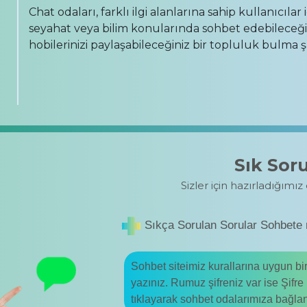
Chat odaları, farklı ilgi alanlarına sahip kullanıcılar 
seyahat veya bilim konularında sohbet edebileceğiniz
hobilerinizi paylaşabileceğiniz bir topluluk bulma şa
Sık Sor
Sizler için hazırladığım
Sıkça Sorulan Sorular Sohbete 
Sohbet siteimiz kurallarına uygun b
yazınız. Rumuz şifreniz var ise Şifr
tıklayarak sohbet odalarımıza bağlana